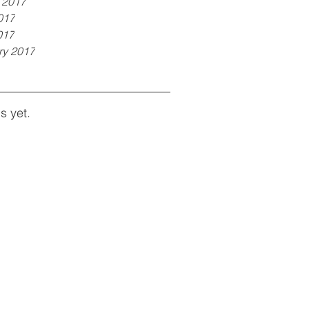
 2017
017
017
ry 2017
s yet.