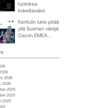
tuotoksia
kokeiltavaksi
Kerttulin lukio pitää
yllä Suomen värejä
Ciscon EMEA
NetAcad Cup
kilpailussa
ve
026
2026
ry 2026
y 2026
ber 2025
ber 2025
r 2025
025