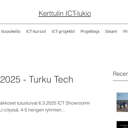
Kerttulin ICT-lukio
Vuosikello
ICT-kurssit
ICT-projektit
Projekteja
Steam
Yh
Recen
2025 - Turku Tech
 kakkoset tutustuivat 6.3.2025 ICT Showroomin
U-cityssä. 4-5 hengen ryhmien...