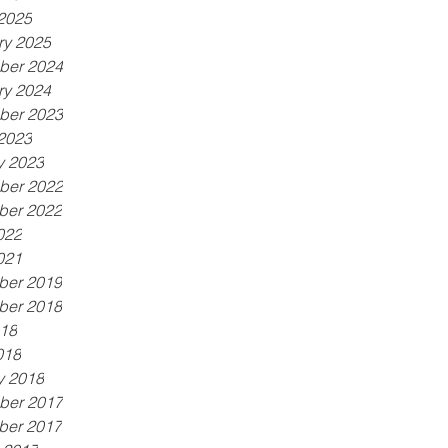
2025
ry 2025
ber 2024
ry 2024
ber 2023
2023
y 2023
ber 2022
ber 2022
022
021
ber 2019
ber 2018
18
018
y 2018
ber 2017
ber 2017