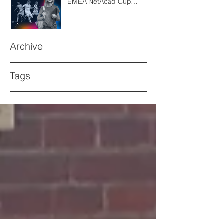
EMEA NetAcad Cup
kilpailussa
Archive
Tags