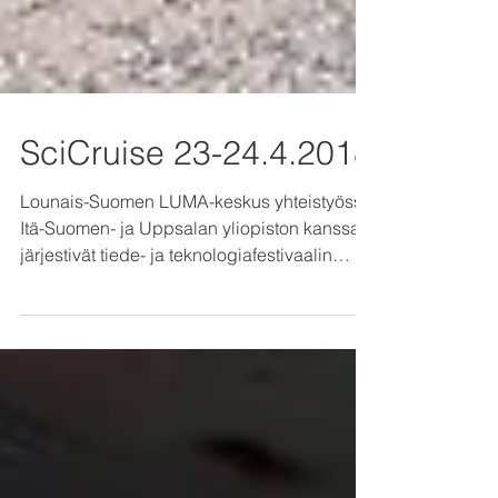
SciCruise 23-24.4.2018
Lounais-Suomen LUMA-keskus yhteistyössä
Itä-Suomen- ja Uppsalan yliopiston kanssa
järjestivät tiede- ja teknologiafestivaalin
Turun ja...