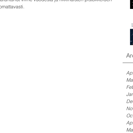
mattavasti.
Ar
Apr
Ma
Fe
Ja
De
No
Oc
Apr
Ma