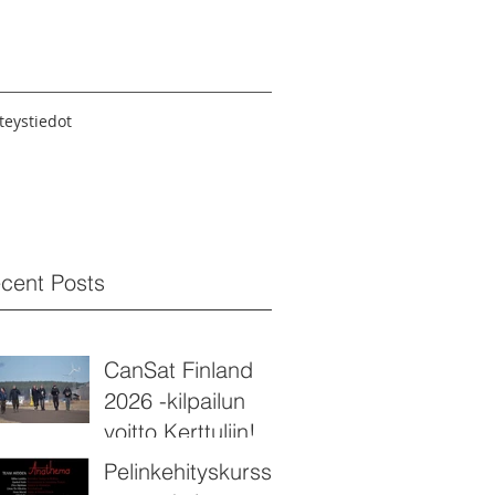
teystiedot
cent Posts
CanSat Finland
2026 -kilpailun
voitto Kerttuliin!
Pelinkehityskurssi