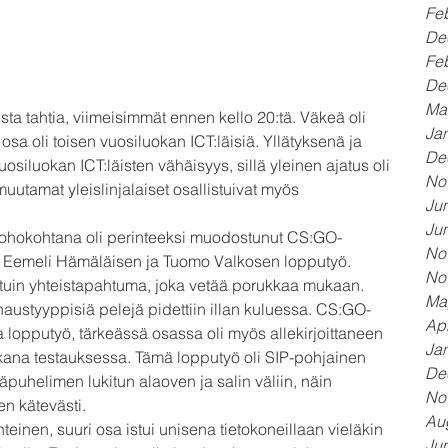
Fe
De
Fe
De
Ma
sta tahtia, viimeisimmät ennen kello 20:tä. Väkeä oli 
Ja
 osa oli toisen vuosiluokan ICT:läisiä. Yllätyksenä ja 
De
iluokan ICT:läisten vähäisyys, sillä yleinen ajatus oli 
No
uutamat yleislinjalaiset osallistuivat myös 
Ju
Ju
an kohokohtana oli perinteeksi muodostunut CS:GO-
No
ielä Eemeli Hämäläisen ja Tuomo Valkosen lopputyö. 
No
uin yhteistapahtuma, joka vetää porukkaa mukaan. 
Ma
naustyyppisiä pelejä pidettiin illan kuluessa. CS:GO-
Apr
 lopputyö, tärkeässä osassa oli myös allekirjoittaneen 
Ja
kana testauksessa. Tämä lopputyö oli SIP-pohjainen 
De
säpuhelimen lukitun alaoven ja salin väliin, näin 
No
n kätevästi.
Au
teinen, suuri osa istui unisena tietokoneillaan vieläkin 
Ju