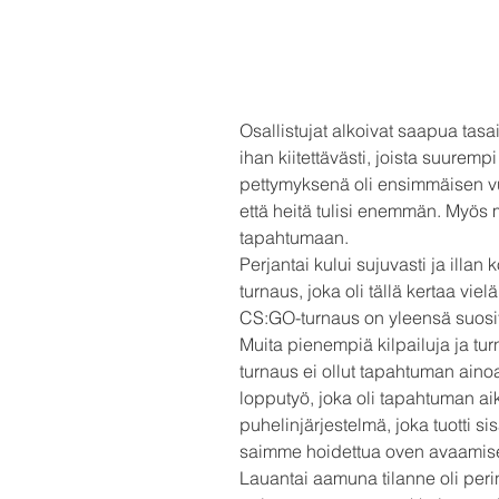
Osallistujat alkoivat saapua tasai
ihan kiitettävästi, joista suurempi
pettymyksenä oli ensimmäisen vuos
että heitä tulisi enemmän. Myös m
tapahtumaan.
Perjantai kului sujuvasti ja ill
turnaus, joka oli tällä kertaa v
CS:GO-turnaus on yleensä suosit
Muita pienempiä kilpailuja ja tur
turnaus ei ollut tapahtuman ainoa
lopputyö, joka oli tapahtuman ai
puhelinjärjestelmä, joka tuotti si
saimme hoidettua oven avaamise
Lauantai aamuna tilanne oli perin