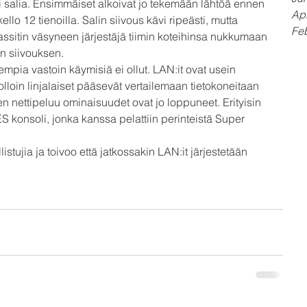
 salia. Ensimmäiset alkoivat jo tekemään lähtöä ennen 
Apr
ello 12 tienoilla. Salin siivous kävi ripeästi, mutta 
Fe
sitin väsyneen järjestäjä tiimin koteihinsa nukkumaan 
in siivouksen.
mpia vastoin käymisiä ei ollut. LAN:it ovat usein 
olloin linjalaiset pääsevät vertailemaan tietokoneitaan 
en nettipeluu ominaisuudet ovat jo loppuneet. Erityisin 
S konsoli, jonka kanssa pelattiin perinteistä Super 
llistujia ja toivoo että jatkossakin LAN:it järjestetään 