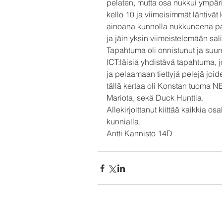
pelaten, mutta osa nukkui ympäri
kello 10 ja viimeisimmät lähtivät k
ainoana kunnolla nukkuneena pas
ja jäin yksin viimeistelemään sal
Tapahtuma oli onnistunut ja suure
ICT:läisiä yhdistävä tapahtuma, j
ja pelaamaan tiettyjä pelejä joid
tällä kertaa oli Konstan tuoma NE
Mariota, sekä Duck Hunttia.
Allekirjoittanut kiittää kaikkia osa
kunnialla.
Antti Kannisto 14D