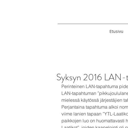
Etusivu
Syksyn 2016 LAN-
Perinteinen LAN-tapahtuma pidett
LAN-tapahtuman ”pikkujoululaneik
mielessä käytössä järjestäjien ta
Perjantaina tapahtuma alkoi norma
viime lanien tapaan ”YTL-Laatikoil
paikkojen luo on huomattavasti 
Laatikot”, joiden kaapelointi oli