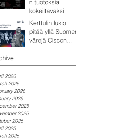
n tuotoksia
kokeiltavaksi
Kerttulin lukio
pitää yllä Suomen
värejä Ciscon
EMEA NetAcad
Cup kilpailussa
chive
il 2026
rch 2026
bruary 2026
nuary 2026
cember 2025
vember 2025
tober 2025
il 2025
rch 2025