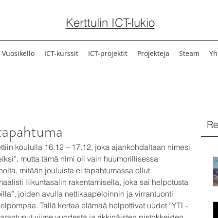
Kerttulin ICT-lukio
Vuosikello
ICT-kurssit
ICT-projektit
Projekteja
Steam
Yh
Re
tapahtuma
iin koululla 16.12 – 17.12, joka ajankohdaltaan nimesi 
si”, mutta tämä nimi oli vain huumorillisessa 
holta, mitään jouluista ei tapahtumassa ollut.
alisti liikuntasalin rakentamisella, joka sai helpotusta 
la”, joiden avulla nettikaapeloinnin ja virrantuonti 
helpompaa. Tällä kertaa elämää helpottivat uudet ”YTL-
 parantunut viime vuodesta ja rikkinäisten pistokkeiden 