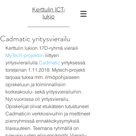
Kerttulin ICT-
lukio
Cadmatic yritysvierailu
Kerttulin lukion 17D-ryhmä vieraili
MyTech-projektiin
 liittyen 
yritysvierailulla
 Cadmatic
 yrityksessä 
torstainan 1.11.2018. Mytech-projekti 
tarjoaa tukea mm. ilmiöpohjaiseen 
opiskeluun ja toiminnallisiin 
korkeakoulu- sekä yritysvierailuihin.
Nyt vuorossa oli yritysvierailu. 
Opiskelijat olivat etukäteen tutustuneet 
Cadmaticin verkkosivuihin ja miettineet 
pienryhmissä ennakkokysymyksiä 
tilaisuuteen. Teemana ryhmällä on 
tulevaisuuden elinympäristöt. Vierailu 