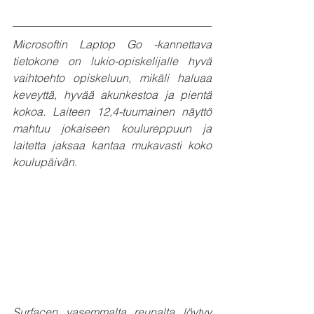
Microsoftin Laptop Go -kannettava 
tietokone on lukio-opiskelijalle hyvä 
vaihtoehto opiskeluun, mikäli haluaa  
keveyttä, hyvää akunkestoa ja pientä 
kokoa. Laiteen 12,4-tuumainen näyttö 
mahtuu jokaiseen koulureppuun ja  
laitetta jaksaa kantaa mukavasti koko 
koulupäivän.
Surfacen vasemmalta reunalta löytyy 