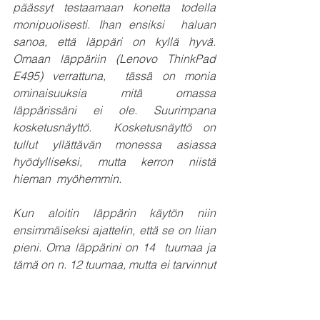
päässyt testaamaan konetta todella 
monipuolisesti. Ihan ensiksi  haluan 
sanoa, että läppäri on kyllä hyvä. 
Omaan läppäriin (Lenovo ThinkPad 
E495) verrattuna,  tässä on monia 
ominaisuuksia mitä omassa 
läppärissäni ei ole. Suurimpana 
kosketusnäyttö.  Kosketusnäyttö on 
tullut yllättävän monessa asiassa 
hyödylliseksi, mutta kerron niistä 
hieman  myöhemmin.  
Kun aloitin läppärin käytön niin 
ensimmäiseksi ajattelin, että se on liian 
pieni. Oma läppärini on 14  tuumaa ja 
tämä on n. 12 tuumaa, mutta ei tarvinnut 
kauaa käyttää, kun aloin huomaamaan, 
että  se ei ole yhtään liian pieni. Että jos 
ajattelee 14 tuumaisen vaihtoa 12 