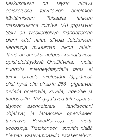
keskusmuisti on täysin riittävä 
opiskelussa tarvittavien ohjelmien 
käyttämiseen. Toisaalta laitteen  
massamuistina toimiva 128 gigatavun 
SSD on työskentelyyn mahdottoman 
pieni, ellei halua siivota tietokoneen  
tiedostoja muutaman viikon välein. 
Tämä on onneksi helposti korvattavissa 
opiskelukäytössä OneDrivella,  mutta 
huonolla internetyhteydellä tämä ei 
toimi. Omasta mielestäni läppärissä 
olisi hyvä olla ainakin 256  gigatavua 
muistia ohjelmille, kuville, videoille ja 
tiedostoille. 128 gigatavua tuli nopeasti 
täyteen asennettuani  tarvitsemani 
ohjelmat, ja lataamalla opetukseen 
tarvittavia PowerPointeja ja muita 
tiedostoja. Tietokoneen  suoritin riittää 
hieman vaativampaakin työskentelyyn, 