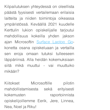
Kilpailutuksen yhteydessä on oleellista 
päästä fyysisesti vertailemaan erilaisia 
laitteita ja niiden toimintoja oikeassa 
ympäristössä. Keväällä 2021 kuudelle 
Kerttulin lukion opiskelijalle tarjoutui 
mahdollisuus kokeilla yhden jakson 
ajan Microsoftin 
Surface Laptop Go
-
konetta osana opiskeluaan ja vertailla 
sen eroja omaan tutuksi tulleeseen 
läppäriinsä. Alla heidän kokemuksiaan 
siitä mikä muuttui - vai muuttuiko 
mikään? 
Kiitokset Microsoftille pilotin 
mahdollistamisesta sekä erityisesti 
kokemusten raportoinnista 
opiskelijoillemme Eerik, Jere, Linnea, 
Nea, Noel ja Riku!