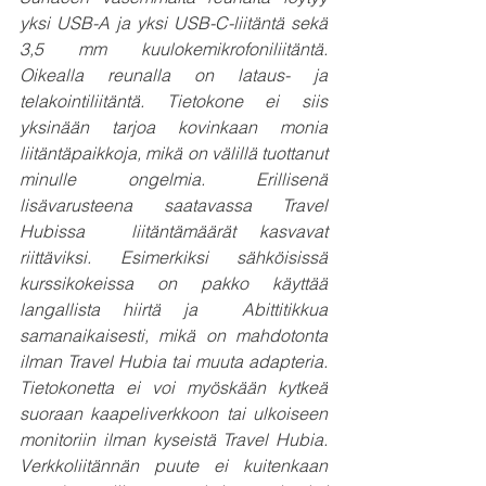
yksi USB-A ja yksi USB-C-liitäntä sekä 
3,5 mm kuulokemikrofoniliitäntä.  
Oikealla reunalla on lataus- ja 
telakointiliitäntä. Tietokone ei siis 
yksinään tarjoa kovinkaan monia  
liitäntäpaikkoja, mikä on välillä tuottanut 
minulle ongelmia. Erillisenä 
lisävarusteena saatavassa Travel 
Hubissa  liitäntämäärät kasvavat 
riittäviksi. Esimerkiksi sähköisissä 
kurssikokeissa on pakko käyttää 
langallista hiirtä ja  Abittitikkua 
samanaikaisesti, mikä on mahdotonta 
ilman Travel Hubia tai muuta adapteria. 
Tietokonetta ei voi myöskään kytkeä 
suoraan kaapeliverkkoon tai ulkoiseen 
monitoriin ilman kyseistä Travel Hubia. 
Verkkoliitännän puute ei kuitenkaan 