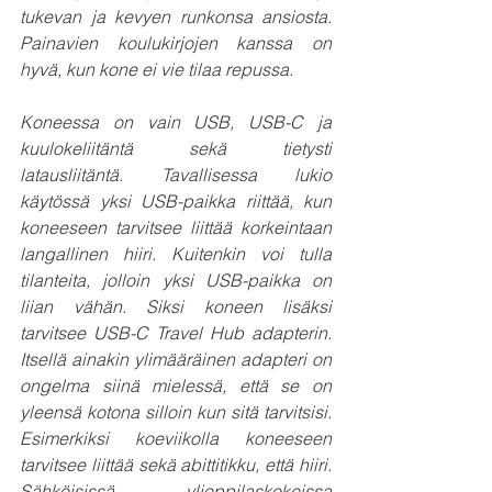
tukevan ja kevyen runkonsa ansiosta. 
Painavien koulukirjojen kanssa on 
hyvä, kun kone ei vie tilaa repussa.
Koneessa on vain USB, USB-C ja 
kuulokeliitäntä sekä tietysti 
latausliitäntä. Tavallisessa lukio 
käytössä yksi USB-paikka riittää, kun 
koneeseen tarvitsee liittää korkeintaan 
langallinen hiiri. Kuitenkin voi tulla 
tilanteita, jolloin yksi USB-paikka on 
liian vähän. Siksi koneen lisäksi 
tarvitsee USB-C Travel Hub adapterin. 
Itsellä ainakin ylimääräinen adapteri on 
ongelma siinä mielessä, että se on 
yleensä kotona silloin kun sitä tarvitsisi. 
Esimerkiksi koeviikolla koneeseen 
tarvitsee liittää sekä abittitikku, että hiiri. 
Sähköisissä ylioppilaskokeissa 