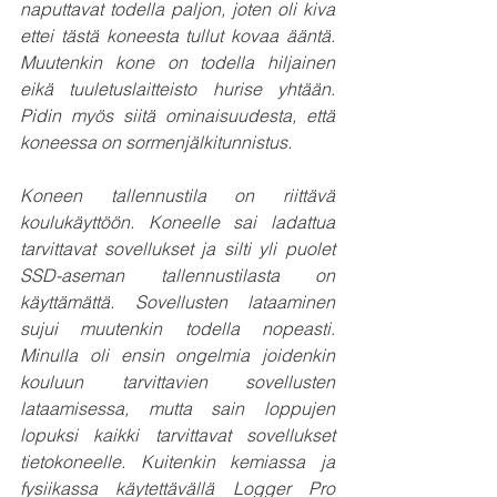
naputtavat todella paljon, joten oli kiva 
ettei tästä koneesta tullut kovaa ääntä. 
Muutenkin kone on todella hiljainen 
eikä tuuletuslaitteisto hurise yhtään. 
Pidin myös siitä ominaisuudesta, että 
koneessa on sormenjälkitunnistus.
Koneen tallennustila on riittävä 
koulukäyttöön. Koneelle sai ladattua 
tarvittavat sovellukset ja silti yli puolet 
SSD-aseman tallennustilasta on 
käyttämättä. Sovellusten lataaminen 
sujui muutenkin todella nopeasti. 
Minulla oli ensin ongelmia joidenkin 
kouluun tarvittavien sovellusten 
lataamisessa, mutta sain loppujen 
lopuksi kaikki tarvittavat sovellukset 
tietokoneelle. Kuitenkin kemiassa ja 
fysiikassa käytettävällä Logger Pro 