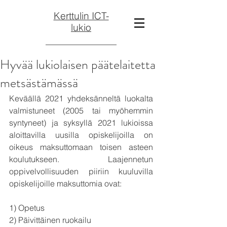
Kerttulin ICT-
lukio
Hyvää lukiolaisen päätelaitetta
metsästämässä
Keväällä 2021 yhdeksänneltä luokalta 
valmistuneet (2005 tai myöhemmin 
syntyneet) ja syksyllä 2021 lukioissa 
aloittavilla uusilla opiskelijoilla on 
oikeus maksuttomaan toisen asteen 
koulutukseen. Laajennetun 
oppivelvollisuuden piiriin kuuluvilla 
opiskelijoille maksuttomia ovat:
1) Opetus
2) Päivittäinen ruokailu