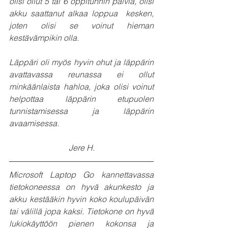
olisi ollut 5 tai 6 oppitunnin päiviä, olisi 
akku saattanut alkaa loppua  kesken, 
joten olisi se voinut hieman 
kestävämpikin olla.  
Läppäri oli myös hyvin ohut ja läppärin 
avattavassa reunassa ei ollut 
minkäänlaista hahloa, joka olisi voinut  
helpottaa läppärin etupuolen 
tunnistamisessa ja läppärin 
avaamisessa.
Jere H.
Microsoft Laptop Go kannettavassa 
tietokoneessa on hyvä akunkesto ja 
akku kestääkin hyvin koko koulupäivän 
tai välillä jopa kaksi. Tietokone on hyvä 
lukiokäyttöön pienen kokonsa ja 