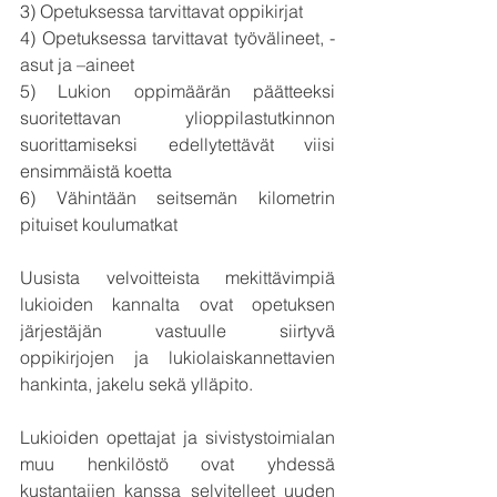
3) Opetuksessa tarvittavat oppikirjat
4) Opetuksessa tarvittavat työvälineet, -
asut ja –aineet
5) Lukion oppimäärän päätteeksi 
suoritettavan ylioppilastutkinnon 
suorittamiseksi edellytettävät viisi 
ensimmäistä koetta
6) Vähintään seitsemän kilometrin 
pituiset koulumatkat
Uusista velvoitteista mekittävimpiä 
lukioiden kannalta ovat opetuksen 
järjestäjän vastuulle siirtyvä 
oppikirjojen ja lukiolaiskannettavien 
hankinta, jakelu sekä ylläpito.
Lukioiden opettajat ja sivistystoimialan 
muu henkilöstö ovat yhdessä 
kustantajien kanssa selvitelleet uuden 