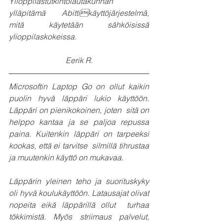
Ylioppilastutkintolautakunnan 
ylläpitämä Abittikäyttöjärjestelmä, 
mitä käytetään sähköisissä 
ylioppilaskokeissa.
Eerik R.
Microsoftin Laptop Go on ollut kaikin 
puolin hyvä läppäri lukio käyttöön. 
Läppäri on pienikokoinen, joten  sitä on 
helppo kantaa ja se paljoa repussa 
paina. Kuitenkin läppäri on tarpeeksi 
kookas, että ei tarvitse  silmillä tihrustaa 
ja muutenkin käyttö on mukavaa. 
Läppärin yleinen teho ja suorituskyky 
oli hyvä koulukäyttöön. Latausajat olivat 
nopeita eikä läppärillä ollut  turhaa 
tökkimistä. Myös striimaus palvelut, 