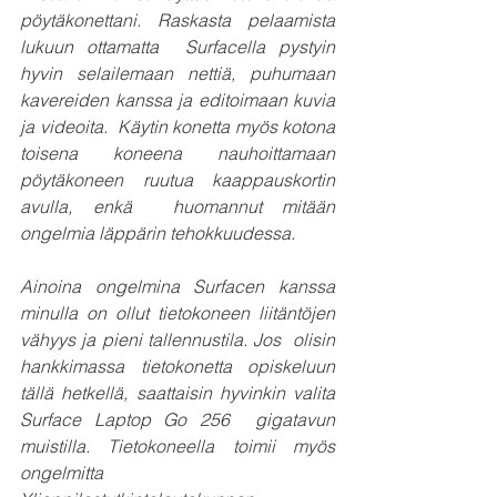
pöytäkonettani. Raskasta pelaamista 
lukuun ottamatta  Surfacella pystyin 
hyvin selailemaan nettiä, puhumaan 
kavereiden kanssa ja editoimaan kuvia 
ja videoita.  Käytin konetta myös kotona 
toisena koneena nauhoittamaan 
pöytäkoneen ruutua kaappauskortin 
avulla, enkä  huomannut mitään 
ongelmia läppärin tehokkuudessa.
Ainoina ongelmina Surfacen kanssa 
minulla on ollut tietokoneen liitäntöjen 
vähyys ja pieni tallennustila. Jos  olisin 
hankkimassa tietokonetta opiskeluun 
tällä hetkellä, saattaisin hyvinkin valita 
Surface Laptop Go 256  gigatavun 
muistilla. Tietokoneella toimii myös 
ongelmitta 