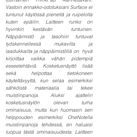
Vastoin ennakko-odotuksiani Surface ei 
tuntunut käytössä pieneltä ja ruipelolta 
kuten epäilin. Laitteen runko on 
hyvinkin kestävän  tuntuinen. 
Näppäimistö ja tasohiiri tuntuvat 
työskennellessä mukavilta ja 
laadukkailta ja näppäimistöllä on  hyvä 
kirjoittaa vaikka vähän pidempiä 
esseetehtäviä. Kosketusnäyttö lisää 
sekä helpottaa tietokoneen  
käytettävyyttä, kun selaa esimerkiksi 
sähköistä materiaalia tai tekee 
muistiinpanoja. Aluksi ajattelin  
kosketusnäytön olevan turha 
ominaisuus, mutta kun huomasin sen 
helppouden esimerkiksi OneNotella  
muistiinpanoja tehdessä, en haluaisi 
luopua tästä ominaisuudesta. Laitteen 