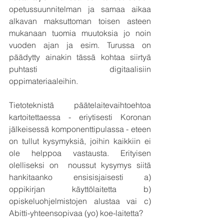
opetussuunnitelman ja samaa aikaa 
alkavan maksuttoman toisen asteen 
mukanaan tuomia muutoksia jo noin 
vuoden ajan ja esim. Turussa on 
päädytty ainakin tässä kohtaa siirtyä 
puhtasti digitaalisiin 
oppimateriaaleihin.
Tietoteknistä päätelaitevaihtoehtoa 
kartoitettaessa - eriytisesti Koronan 
jälkeisessä komponenttipulassa - eteen 
on tullut kysymyksiä, joihin kaikkiin ei 
ole helppoa vastausta. Erityisen 
olelliseksi on  noussut kysymys siitä 
hankitaanko ensisisjaisesti a) 
oppikirjan käyttölaitetta b) 
opiskeluohjelmistojen alustaa vai c) 
Abitti-yhteensopivaa (yo) koe-laitetta?